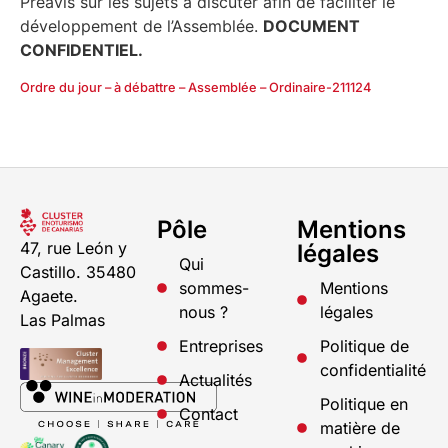
Préavis sur les sujets à discuter afin de faciliter le
développement de l’Assemblée.
DOCUMENT
CONFIDENTIEL.
Ordre du jour – à débattre – Assemblée – Ordinaire-211124
Pôle
Mentions
47, rue León y
légales
Qui
Castillo. 35480
sommes-
Mentions
Agaete.
nous ?
légales
Las Palmas
Entreprises
Politique de
confidentialité
Actualités
Politique en
Contact
matière de